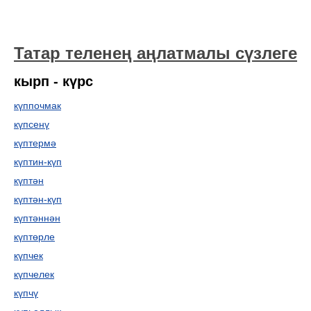
Татар теленең аңлатмалы сүзлеге
кырп - күрс
күппочмак
күпсенү
күптермә
күптин-күп
күптән
күптән-күп
күптәннән
күптөрле
күпчек
күпчелек
күпчү