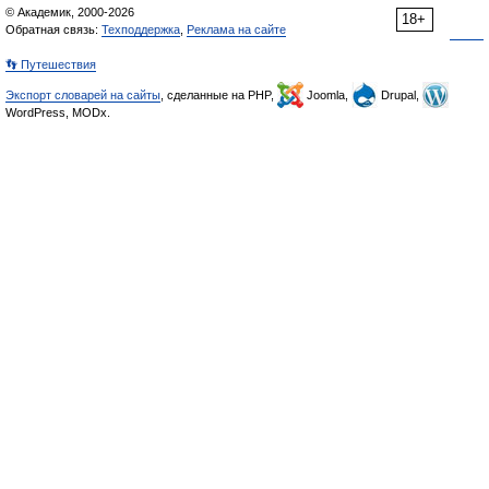
© Академик, 2000-2026
18+
Обратная связь:
Техподдержка
,
Реклама на сайте
👣 Путешествия
Экспорт словарей на сайты
, сделанные на PHP,
Joomla,
Drupal,
WordPress, MODx.