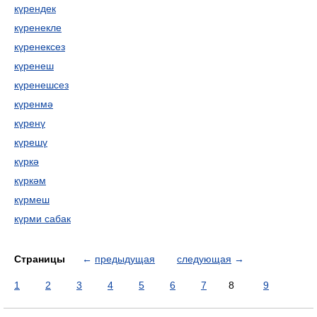
күрендек
күренекле
күренексез
күренеш
күренешсез
күренмә
күренү
күрешү
күркә
күркәм
күрмеш
күрми сабак
Страницы
←
предыдущая
следующая
→
1
2
3
4
5
6
7
8
9