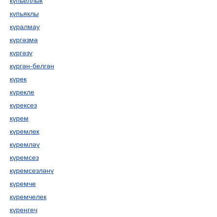
күпьеллык
күпьяклы
күралмау
күргәзмә
күргәзү
күргән-белгән
күрек
күрекле
күрексез
күрем
күремлек
күремләү
күремсез
күремсезләнү
күремче
күремчелек
күренгеч